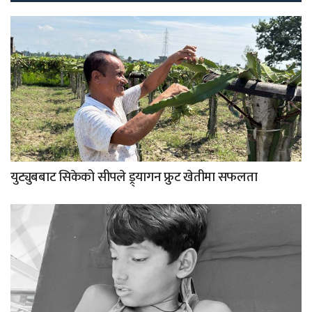
युट्युबबाट सिकेको सीपले ड्र्यागन फ्रुट खेतीमा सफलता