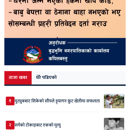
ताजा खबर
धेरै पढिएको
१
युट्युबबाट सिकेको सीपले ड्र्यागन फ्रुट खेतीमा सफलता
२
सर्पकाे टाेकाइबाट एकको मृत्यु