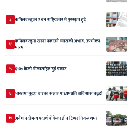
३
कपिलवस्तुका २ वन राष्ट्रियस्तर मै पुरस्कृत हुदै
कपिलवस्तुमा खाना पकाउने ग्यासको अभाव, उपभोक्ता
४
मारमा
५
६४७ केजी गाँजासहित दुई पक्राउ
६
भारतमा मुख्य धारका सञ्चार माध्यमप्रति अविश्वास बढ्दो
७
अवैध नदीजन्य पदार्थ बोकेका तीन टिप्पर नियन्त्रणमा