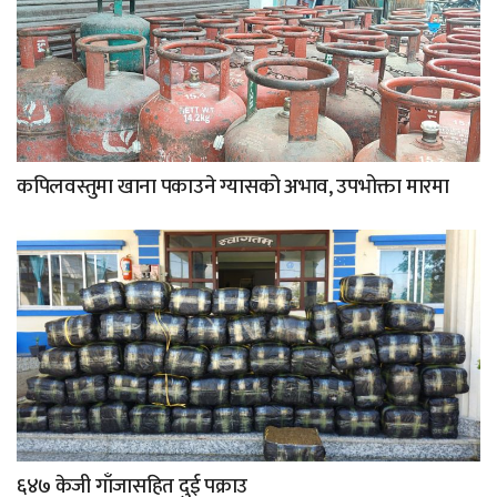
कपिलवस्तुमा खाना पकाउने ग्यासको अभाव, उपभोक्ता मारमा
६४७ केजी गाँजासहित दुई पक्राउ