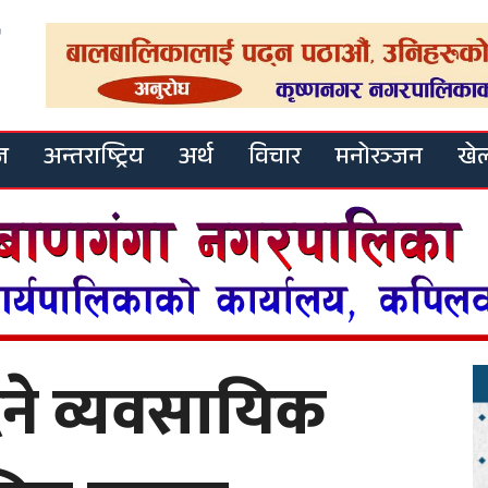
ज
अन्तराष्ट्रिय
अर्थ
विचार
मनोरञ्जन
खे
िने व्यवसायिक