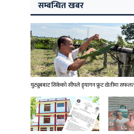
सम्बन्धित खबर
युट्युबबाट सिकेको सीपले ड्र्यागन फ्रुट खेतीमा सफल