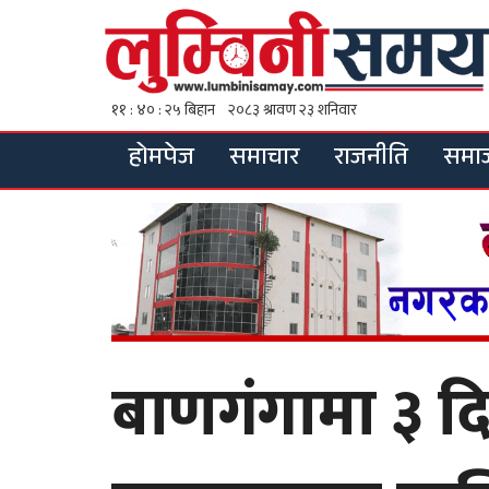
होमपेज
समाचार
राजनीति
समा
बाणगंगामा ३ द