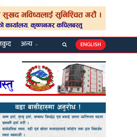
लकुद
अन्य
ENGLISH