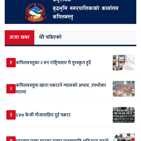
ताजा खबर
धेरै पढिएको
१
कपिलवस्तुका २ वन राष्ट्रियस्तर मै पुरस्कृत हुदै
कपिलवस्तुमा खाना पकाउने ग्यासको अभाव, उपभोक्ता
२
मारमा
३
६४७ केजी गाँजासहित दुई पक्राउ
४