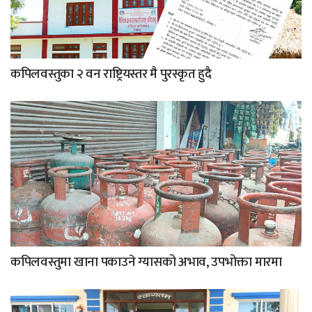
कपिलवस्तुका २ वन राष्ट्रियस्तर मै पुरस्कृत हुदै
कपिलवस्तुमा खाना पकाउने ग्यासको अभाव, उपभोक्ता मारमा