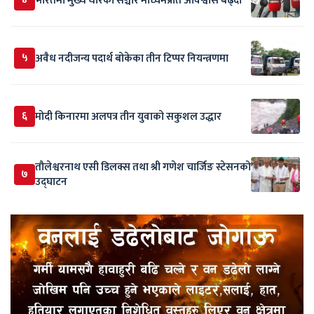
भारतमा मुख्य धारका सञ्चार माध्यमप्रति अविश्वास बढ्दो
५
अवैध नदीजन्य पदार्थ बोकेका तीन टिप्पर नियन्त्रणमा
६
मोदी किनारमा अलपत्र तीन युवाको सकुशल उद्धार
तौलेश्वरनाथ एसी डिलक्स तथा श्री गणेश चार्जिङ स्टेसनको
७
उद्घाटन