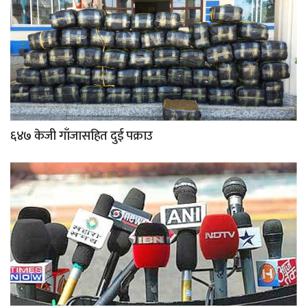
६४७ केजी गाँजासहित दुई पक्राउ