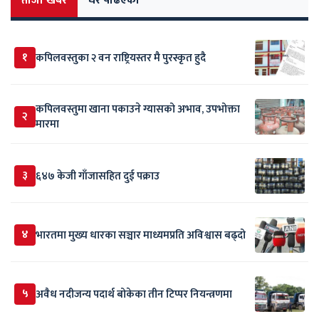
ताजा खबर
धेरै पढिएको
१
कपिलवस्तुका २ वन राष्ट्रियस्तर मै पुरस्कृत हुदै
कपिलवस्तुमा खाना पकाउने ग्यासको अभाव, उपभोक्ता
२
मारमा
३
६४७ केजी गाँजासहित दुई पक्राउ
४
भारतमा मुख्य धारका सञ्चार माध्यमप्रति अविश्वास बढ्दो
५
अवैध नदीजन्य पदार्थ बोकेका तीन टिप्पर नियन्त्रणमा