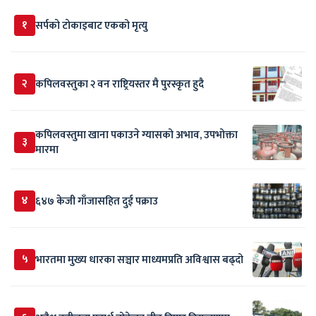
१
सर्पकाे टाेकाइबाट एकको मृत्यु
२
कपिलवस्तुका २ वन राष्ट्रियस्तर मै पुरस्कृत हुदै
कपिलवस्तुमा खाना पकाउने ग्यासको अभाव, उपभोक्ता
३
मारमा
४
६४७ केजी गाँजासहित दुई पक्राउ
५
भारतमा मुख्य धारका सञ्चार माध्यमप्रति अविश्वास बढ्दो