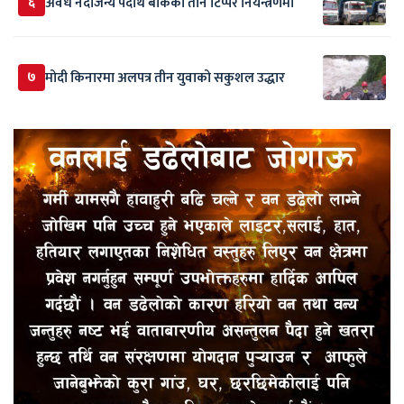
६
अवैध नदीजन्य पदार्थ बोकेका तीन टिप्पर नियन्त्रणमा
७
मोदी किनारमा अलपत्र तीन युवाको सकुशल उद्धार