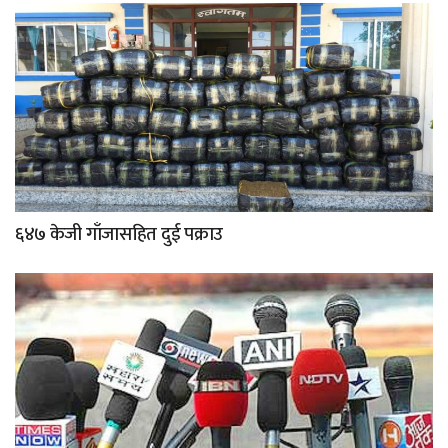
६४७ केजी गाँजासहित दुई पक्राउ