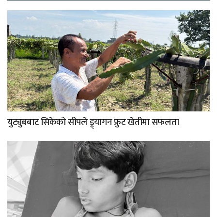
युट्युबबाट सिकेको सीपले ड्र्यागन फ्रुट खेतीमा सफलता