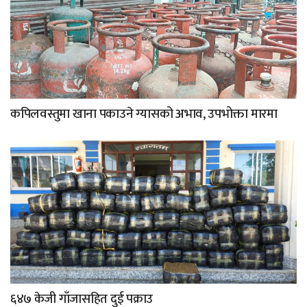
कपिलवस्तुमा खाना पकाउने ग्यासको अभाव, उपभोक्ता मारमा
६४७ केजी गाँजासहित दुई पक्राउ