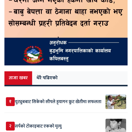
ताजा खबर
धेरै पढिएको
१
युट्युबबाट सिकेको सीपले ड्र्यागन फ्रुट खेतीमा सफलता
२
सर्पकाे टाेकाइबाट एकको मृत्यु