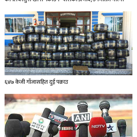
६४७ केजी गाँजासहित दुई पक्राउ