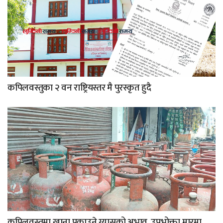
कपिलवस्तुका २ वन राष्ट्रियस्तर मै पुरस्कृत हुदै
कपिलवस्तुमा खाना पकाउने ग्यासको अभाव, उपभोक्ता मारमा