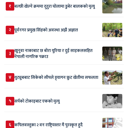
१
बल्छी खेल्ने क्रममा दुदुरा घोलामा डुबेर बालकको मृत्यु
२
पूर्वनगर प्रमुख सिंहको अवस्था अझै अज्ञात
खुनुवा नाकाबाट छ बोरा युरिया र दुई साइकलसहित
३
नेपाली नागरिक पक्राउ
४
युट्युबबाट सिकेको सीपले ड्र्यागन फ्रुट खेतीमा सफलता
५
सर्पकाे टाेकाइबाट एकको मृत्यु
६
कपिलवस्तुका २ वन राष्ट्रियस्तर मै पुरस्कृत हुदै