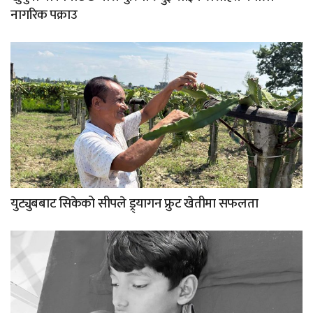
नागरिक पक्राउ
युट्युबबाट सिकेको सीपले ड्र्यागन फ्रुट खेतीमा सफलता