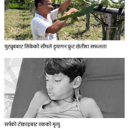
युट्युबबाट सिकेको सीपले ड्र्यागन फ्रुट खेतीमा सफलता
सर्पकाे टाेकाइबाट एकको मृत्यु