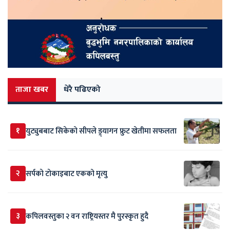
ताजा खबर
धेरै पढिएको
१
युट्युबबाट सिकेको सीपले ड्र्यागन फ्रुट खेतीमा सफलता
२
सर्पकाे टाेकाइबाट एकको मृत्यु
३
कपिलवस्तुका २ वन राष्ट्रियस्तर मै पुरस्कृत हुदै