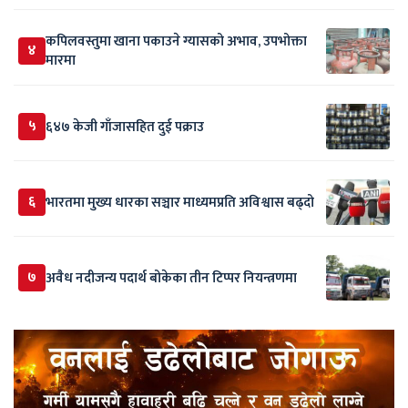
कपिलवस्तुमा खाना पकाउने ग्यासको अभाव, उपभोक्ता
४
मारमा
५
६४७ केजी गाँजासहित दुई पक्राउ
६
भारतमा मुख्य धारका सञ्चार माध्यमप्रति अविश्वास बढ्दो
७
अवैध नदीजन्य पदार्थ बोकेका तीन टिप्पर नियन्त्रणमा