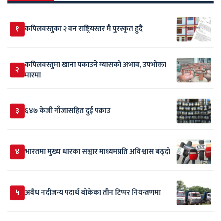
१
कपिलवस्तुका २ वन राष्ट्रियस्तर मै पुरस्कृत हुदै
कपिलवस्तुमा खाना पकाउने ग्यासको अभाव, उपभोक्ता
२
मारमा
३
६४७ केजी गाँजासहित दुई पक्राउ
४
भारतमा मुख्य धारका सञ्चार माध्यमप्रति अविश्वास बढ्दो
५
अवैध नदीजन्य पदार्थ बोकेका तीन टिप्पर नियन्त्रणमा