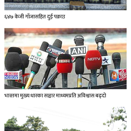
६४७ केजी गाँजासहित दुई पक्राउ
भारतमा मुख्य धारका सञ्चार माध्यमप्रति अविश्वास बढ्दो