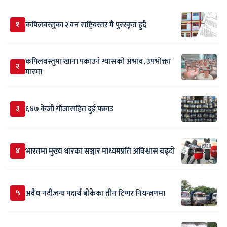
१
कपिलवस्तुका २ वन राष्ट्रियस्तर मै पुरस्कृत हुदै
कपिलवस्तुमा खाना पकाउने ग्यासको अभाव, उपभोक्ता
२
मारमा
३
६४७ केजी गाँजासहित दुई पक्राउ
४
भारतमा मुख्य धारका सञ्चार माध्यमप्रति अविश्वास बढ्दो
५
अवैध नदीजन्य पदार्थ बोकेका तीन टिप्पर नियन्त्रणमा