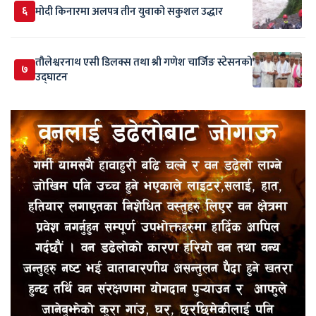
६
मोदी किनारमा अलपत्र तीन युवाको सकुशल उद्धार
तौलेश्वरनाथ एसी डिलक्स तथा श्री गणेश चार्जिङ स्टेसनको
७
उद्घाटन