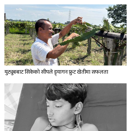
युट्युबबाट सिकेको सीपले ड्र्यागन फ्रुट खेतीमा सफलता