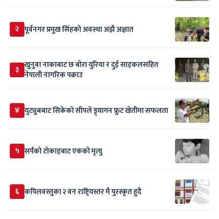
२
पूर्वनगर प्रमुख सिंहको अवस्था अझै अज्ञात
खुनुवा नाकाबाट छ बोरा युरिया र दुई साइकलसहित
३
नेपाली नागरिक पक्राउ
४
युट्युबबाट सिकेको सीपले ड्र्यागन फ्रुट खेतीमा सफलता
५
सर्पकाे टाेकाइबाट एकको मृत्यु
६
कपिलवस्तुका २ वन राष्ट्रियस्तर मै पुरस्कृत हुदै