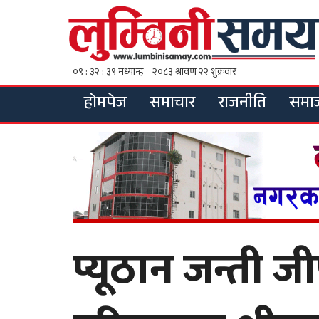
होमपेज
समाचार
राजनीति
समा
प्यूठान जन्ती जी