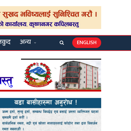
लकुद
अन्य
ENGLISH