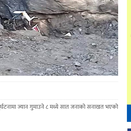
दुर्घटनामा ज्यान गुमाउने ८ मध्ये सात जनाको सनाखत भएको