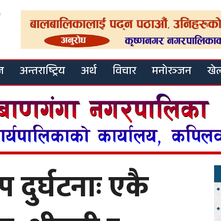
ज
अन्तराष्ट्रिय
अर्थ
विचार
मनोरञ्जन
खे
प दुर्घटनाः एकै