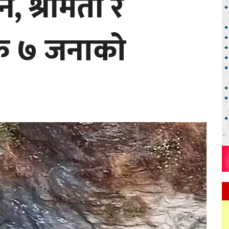
न, श्रीमती र
क ७ जनाको