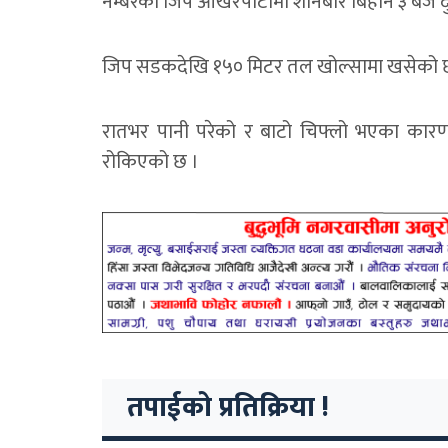
नम्बरको जिप ओखरपाटामा शनिबार बिहान ३ बजे दुर
जिप सडकदेखि १५० मिटर तल खोल्सामा खसेको 
रातभर पानी परेको र बाटो चिफ्लो भएका कारण द
रोकिएको छ ।
तपाईको प्रतिक्रिया !