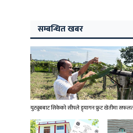
सम्बन्धित खबर
युट्युबबाट सिकेको सीपले ड्र्यागन फ्रुट खेतीमा सफल