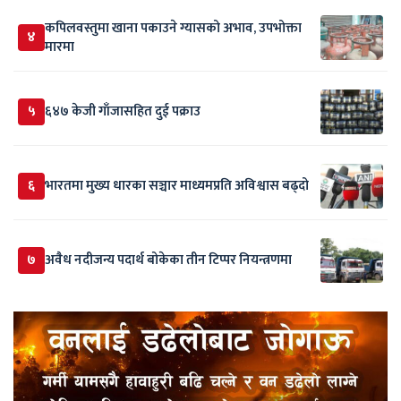
कपिलवस्तुमा खाना पकाउने ग्यासको अभाव, उपभोक्ता
४
मारमा
५
६४७ केजी गाँजासहित दुई पक्राउ
६
भारतमा मुख्य धारका सञ्चार माध्यमप्रति अविश्वास बढ्दो
७
अवैध नदीजन्य पदार्थ बोकेका तीन टिप्पर नियन्त्रणमा