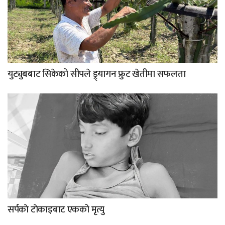
युट्युबबाट सिकेको सीपले ड्र्यागन फ्रुट खेतीमा सफलता
सर्पकाे टाेकाइबाट एकको मृत्यु