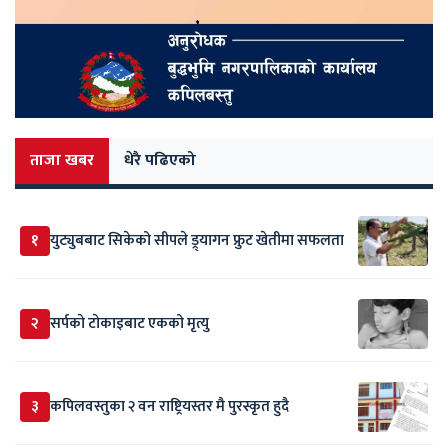
ताजा खबर
धेरै पढिएको
१
युट्युबबाट सिकेको सीपले ड्र्यागन फ्रुट खेतीमा सफलता
२
सर्पकाे टाेकाइबाट एकको मृत्यु
३
कपिलवस्तुका २ वन राष्ट्रियस्तर मै पुरस्कृत हुदै