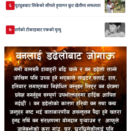
६
युट्युबबाट सिकेको सीपले ड्र्यागन फ्रुट खेतीमा सफलता
७
सर्पकाे टाेकाइबाट एकको मृत्यु