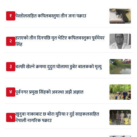
१
पेस्तोलसहित कपिलबस्तुमा तीन जना पक्राउ
हराएको तीन दिनपछि मृत भेटिए कपिलवस्तुका पूर्वमेयर
२
सिंह
३
बल्छी खेल्ने क्रममा दुदुरा घोलामा डुबेर बालकको मृत्यु
४
पूर्वनगर प्रमुख सिंहको अवस्था अझै अज्ञात
खुनुवा नाकाबाट छ बोरा युरिया र दुई साइकलसहित
५
नेपाली नागरिक पक्राउ