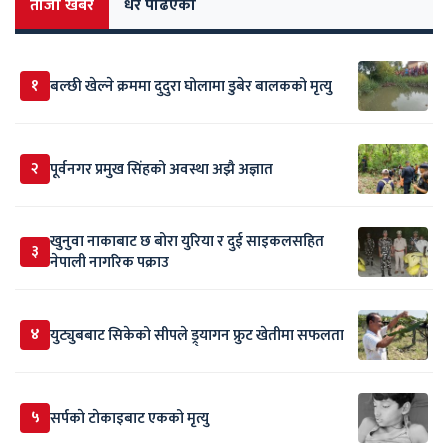
ताजा खबर
धेरै पढिएको
१
बल्छी खेल्ने क्रममा दुदुरा घोलामा डुबेर बालकको मृत्यु
२
पूर्वनगर प्रमुख सिंहको अवस्था अझै अज्ञात
खुनुवा नाकाबाट छ बोरा युरिया र दुई साइकलसहित
३
नेपाली नागरिक पक्राउ
४
युट्युबबाट सिकेको सीपले ड्र्यागन फ्रुट खेतीमा सफलता
५
सर्पकाे टाेकाइबाट एकको मृत्यु