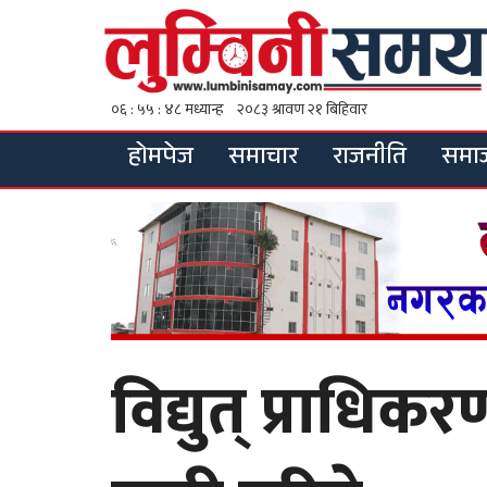
होमपेज
समाचार
राजनीति
समा
विद्युत् प्राध