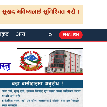
लकुद
अन्य
ENGLISH