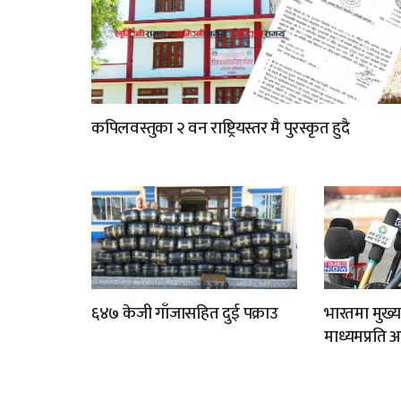
कपिलवस्तुका २ वन राष्ट्रियस्तर मै पुरस्कृत हुदै
६४७ केजी गाँजासहित दुई पक्राउ
भारतमा मुख्य
माध्यमप्रति 