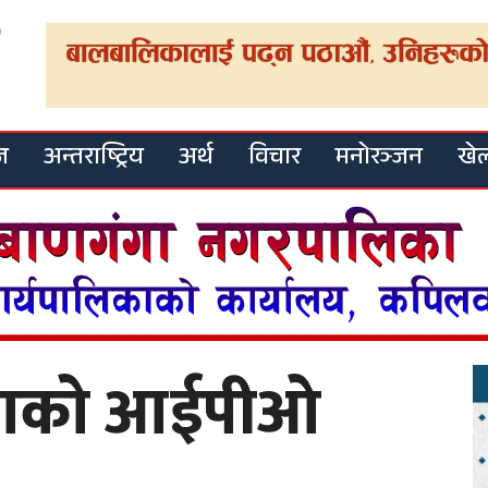
ज
अन्तराष्ट्रिय
अर्थ
विचार
मनोरञ्जन
खे
िकरणको आईपीओ