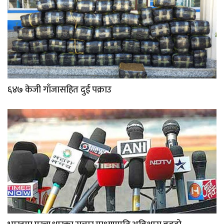
६४७ केजी गाँजासहित दुई पक्राउ