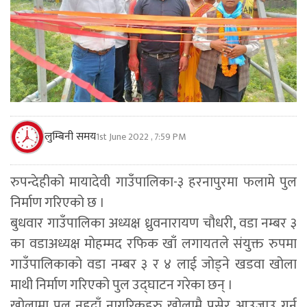
लुम्बिनी समय
1st June 2022 , 7:59 PM
रुपन्देहीको मायादेवी गाउँपालिका-३ हरनापुरमा फलामे पुल
निर्माण गरिएको छ ।
बुधवार गाउँपालिका अध्यक्ष ध्रुवनारायण चौधरी, वडा नम्बर ३
का वडाअध्यक्ष मोहम्मद रफिक खाँ लगायतले संयुक्त रुपमा
गाउँपालिकाको वडा नम्बर ३ र ४ लाई जोड्ने खडवा खोला
माथी निर्माण गरिएको पुल उद्घाटन गरेका छन् ।
खोलामा पुल नहुदाँ नागरिकहरु खोलामै पसेर आउजाउ गर्न