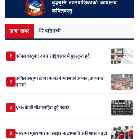
ताजा खबर
धेरै पढिएको
१
कपिलवस्तुका २ वन राष्ट्रियस्तर मै पुरस्कृत हुदै
कपिलवस्तुमा खाना पकाउने ग्यासको अभाव, उपभोक्ता
२
मारमा
३
६४७ केजी गाँजासहित दुई पक्राउ
४
भारतमा मुख्य धारका सञ्चार माध्यमप्रति अविश्वास बढ्दो