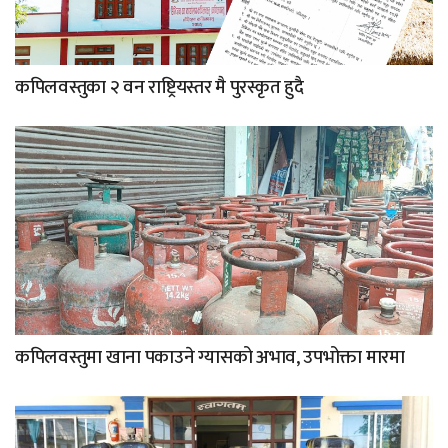
कपिलवस्तुका २ वन राष्ट्रियस्तर मै पुरस्कृत हुदै
कपिलवस्तुमा खाना पकाउने ग्यासको अभाव, उपभोक्ता मारमा