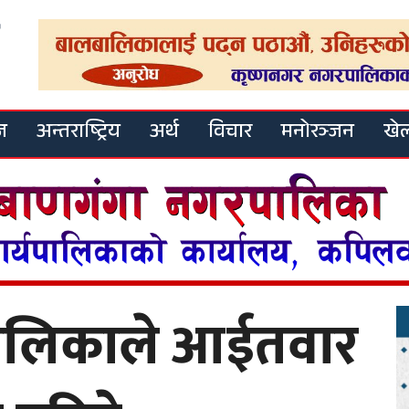
ज
अन्तराष्ट्रिय
अर्थ
विचार
मनोरञ्जन
खे
ालिकाले आईतवार