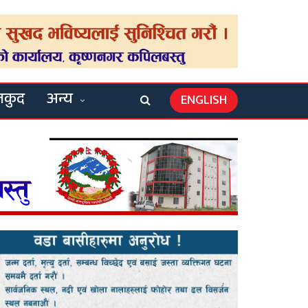
लकुद
अन्य
ENGLISH