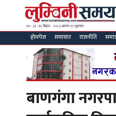
होमपेज
समाचार
राजनीति
समा
बाणगंगा नगरप