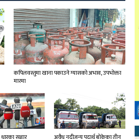
कपिलवस्तुमा खाना पकाउने ग्यासको अभाव, उपभोक्ता
मारमा
 धारका सञ्चार
अवैध नदीजन्य पदार्थ बोकेका तीन