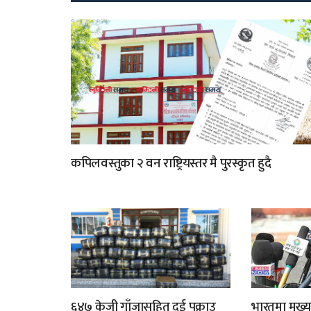
कपिलवस्तुका २ वन राष्ट्रियस्तर मै पुरस्कृत हुदै
६४७ केजी गाँजासहित दुई पक्राउ
भारतमा मुख्य