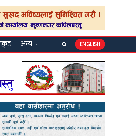
लकुद
अन्य
ENGLISH