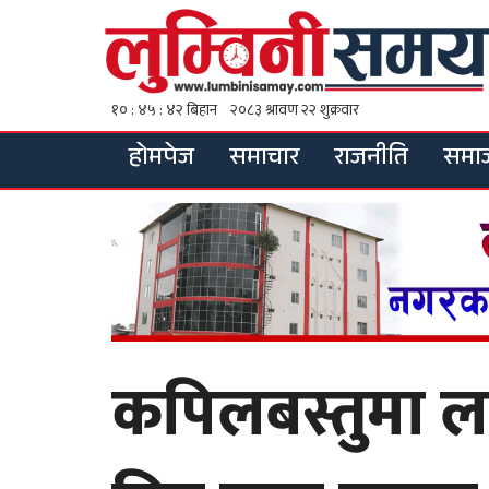
होमपेज
समाचार
राजनीति
समा
कपिलबस्तुमा 