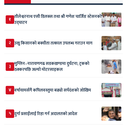
तौलेश्वरनाथ एसी डिलक्स तथा श्री गणेश चार्जिङ स्टेसनको
१
उद्घाटन
२
उखु किसानको बक्यौता तत्काल उपलब्ध गराउन माग
मुग्लिन–नारायणगढ सडकखण्डमा दुर्घटना, ट्रकको
३
ठक्करपछि जल्यो मोटरसाइकल
४
वर्षायामसँगै कपिलवस्तुमा बढ्यो सर्पदंशको जोखिम
५
दुर्गा प्रसाईंलाई रिहा गर्न अदालतको आदेश