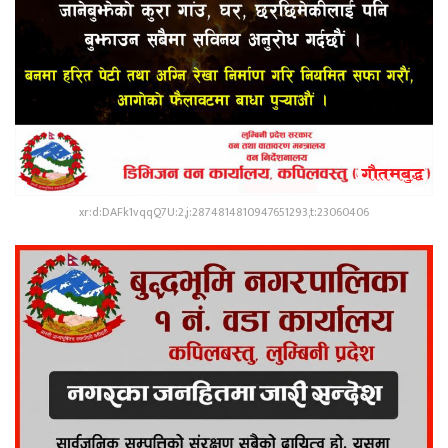
xr:d:DAFk1vqqQ7U:2,j:2874814810947651293,t:23060406