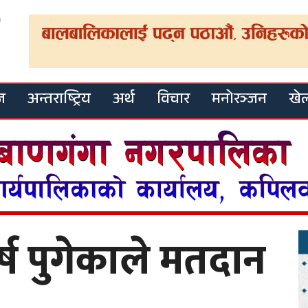
ज
अन्तराष्ट्रिय
अर्थ
विचार
मनोरञ्जन
खे
्ष पुगेकाले मतदान