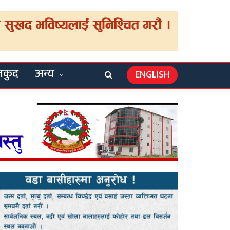
लकुद
अन्य
ENGLISH