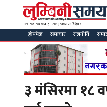
होमपेज
समाचार
राजनीति
समा
३ मंसिरमा १८ वर