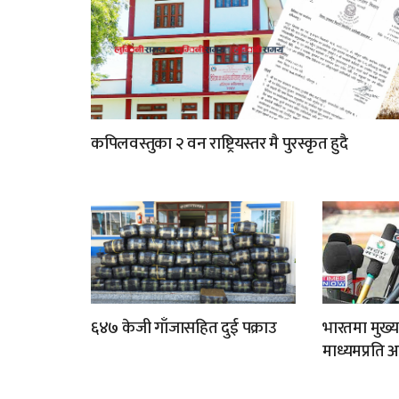
कपिलवस्तुका २ वन राष्ट्रियस्तर मै पुरस्कृत हुदै
६४७ केजी गाँजासहित दुई पक्राउ
भारतमा मुख्य
माध्यमप्रति 