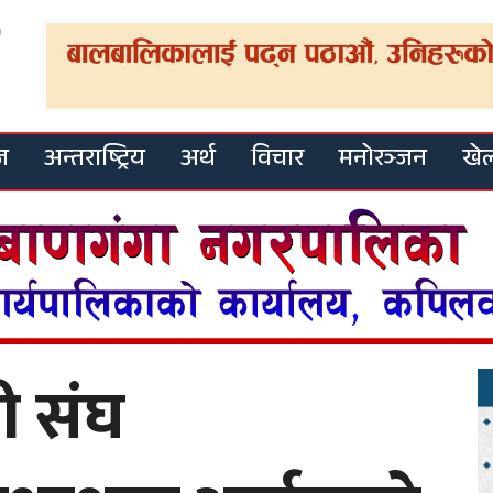
ज
अन्तराष्ट्रिय
अर्थ
विचार
मनोरञ्जन
खे
ी संघ