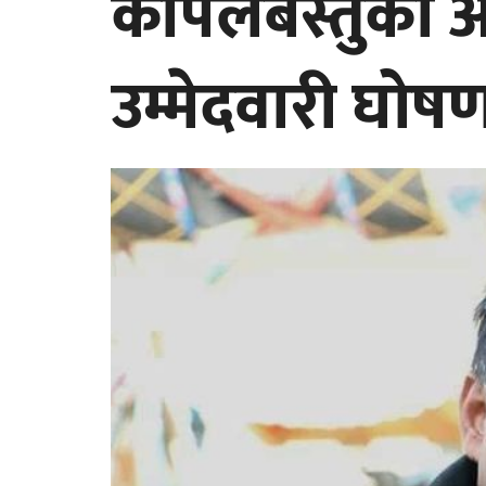
कपिलबस्तुको अध
उम्मेदवारी घोष