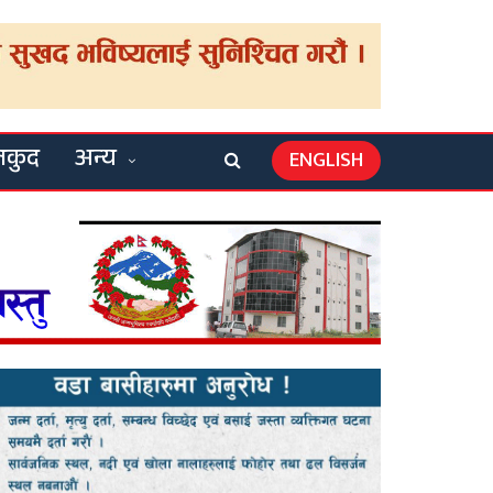
लकुद
अन्य
ENGLISH