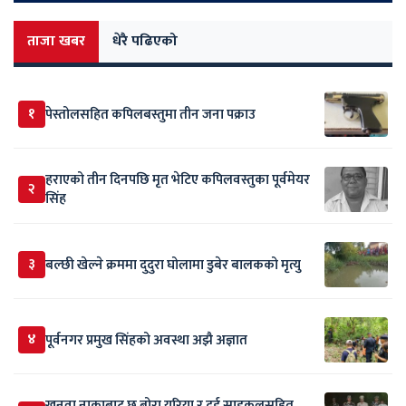
ताजा खबर
धेरै पढिएको
१
पेस्तोलसहित कपिलबस्तुमा तीन जना पक्राउ
हराएको तीन दिनपछि मृत भेटिए कपिलवस्तुका पूर्वमेयर
२
सिंह
३
बल्छी खेल्ने क्रममा दुदुरा घोलामा डुबेर बालकको मृत्यु
४
पूर्वनगर प्रमुख सिंहको अवस्था अझै अज्ञात
खुनुवा नाकाबाट छ बोरा युरिया र दुई साइकलसहित