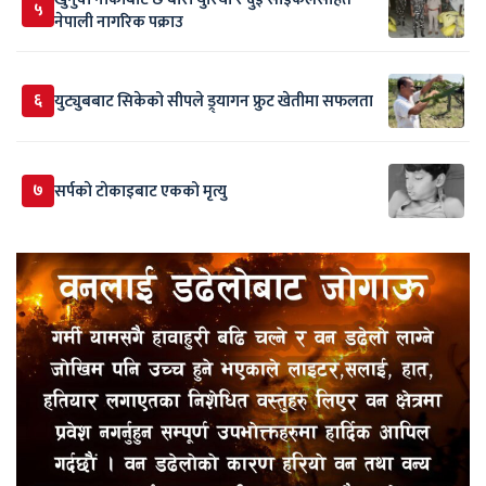
५
नेपाली नागरिक पक्राउ
६
युट्युबबाट सिकेको सीपले ड्र्यागन फ्रुट खेतीमा सफलता
७
सर्पकाे टाेकाइबाट एकको मृत्यु