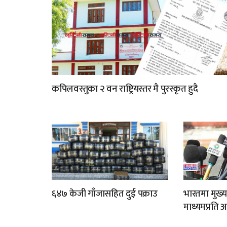
कपिलवस्तुका २ वन राष्ट्रियस्तर मै पुरस्कृत हुदै
६४७ केजी गाँजासहित दुई पक्राउ
भारतमा मुख्य
माध्यमप्रति 