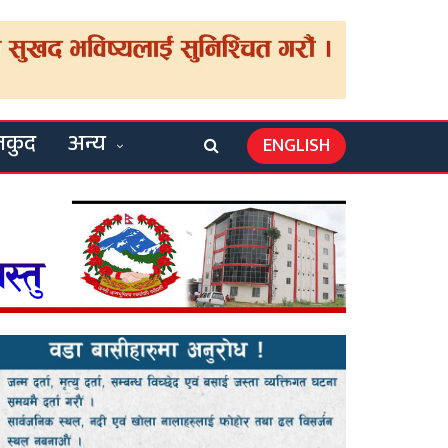
लकुद
अन्य
ENGLISH