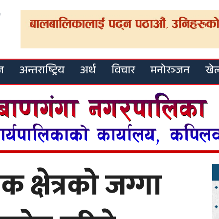
ज
अन्तराष्ट्रिय
अर्थ
विचार
मनोरञ्जन
खे
 क्षेत्रको जग्गा