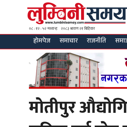
होमपेज
समाचार
राजनीति
समा
मोतीपुर औद्योगिक