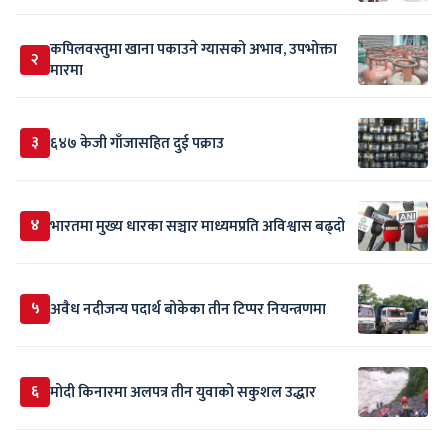
कपिलवस्तुमा खाना पकाउने ग्यासको अभाव, उपभोक्ता
२
मारमा
३
६४७ केजी गाँजासहित दुई पक्राउ
४
भारतमा मुख्य धारका सञ्चार माध्यमप्रति अविश्वास बढ्दो
५
अवैध नदीजन्य पदार्थ बोकेका तीन टिप्पर नियन्त्रणमा
६
मोदी किनारमा अलपत्र तीन युवाको सकुशल उद्धार