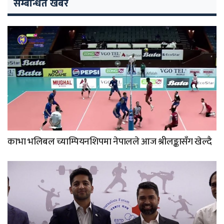
सम्बन्धित खबर
काभा भलिबल च्याम्पियनशिपमा नेपालले आज श्रीलङ्कासँग खेल्दै