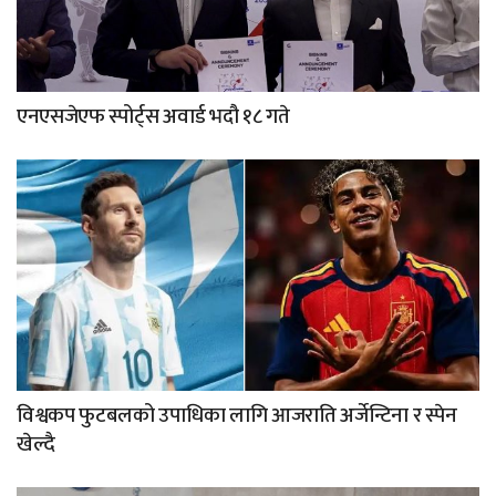
एनएसजेएफ स्पोर्ट्स अवार्ड भदौ १८ गते
विश्वकप फुटबलको उपाधिका लागि आजराति अर्जेन्टिना र स्पेन
खेल्दै