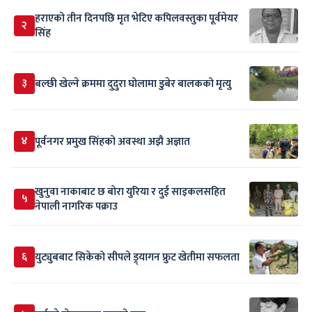
हराएको तीन दिनपछि मृत भेटिए कपिलवस्तुका पूर्वमेयर
२
सिंह
३
बल्छी खेल्ने क्रममा दुदुरा घोलामा डुबेर बालकको मृत्यु
४
पूर्वनगर प्रमुख सिंहको अवस्था अझै अज्ञात
खुनुवा नाकाबाट छ बोरा युरिया र दुई साइकलसहित
५
नेपाली नागरिक पक्राउ
६
युट्युबबाट सिकेको सीपले ड्र्यागन फ्रुट खेतीमा सफलता