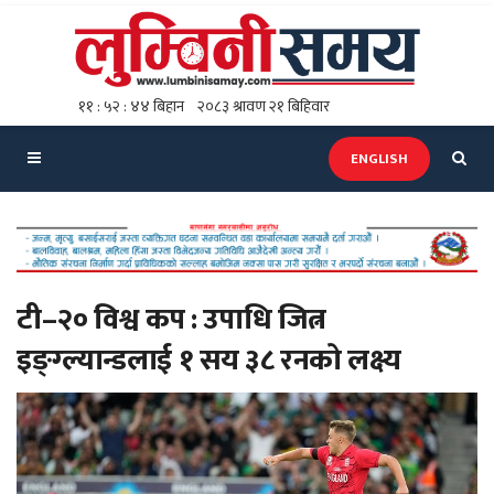
ENGLISH
टी–२० विश्व कप : उपाधि जित्न
इङ्ग्ल्यान्डलाई १ सय ३८ रनकाे लक्ष्य