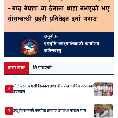
ताजा खबर
धेरै पढिएको
तौलेश्वरनाथ एसी डिलक्स तथा श्री गणेश चार्जिङ स्टेसनको
१
उद्घाटन
२
उखु किसानको बक्यौता तत्काल उपलब्ध गराउन माग