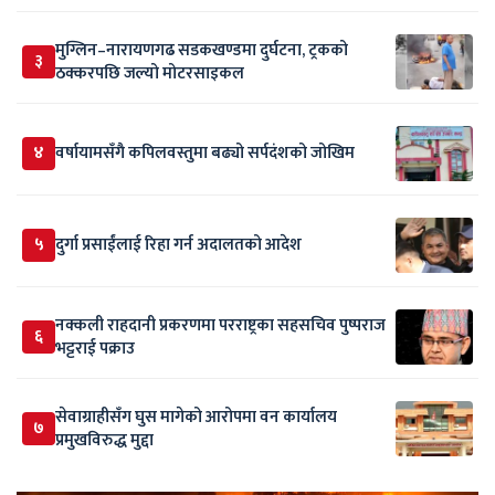
मुग्लिन–नारायणगढ सडकखण्डमा दुर्घटना, ट्रकको
३
ठक्करपछि जल्यो मोटरसाइकल
४
वर्षायामसँगै कपिलवस्तुमा बढ्यो सर्पदंशको जोखिम
५
दुर्गा प्रसाईंलाई रिहा गर्न अदालतको आदेश
नक्कली राहदानी प्रकरणमा परराष्ट्रका सहसचिव पुष्पराज
६
भट्टराई पक्राउ
सेवाग्राहीसँग घुस मागेको आरोपमा वन कार्यालय
७
प्रमुखविरुद्ध मुद्दा