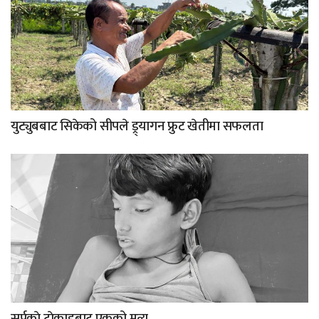
युट्युबबाट सिकेको सीपले ड्र्यागन फ्रुट खेतीमा सफलता
सर्पकाे टाेकाइबाट एकको मृत्यु