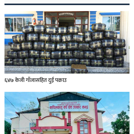
६४७ केजी गाँजासहित दुई पक्राउ