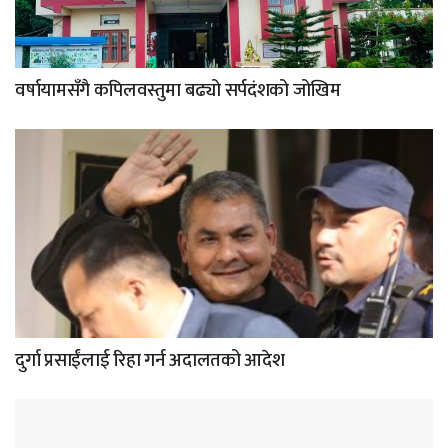
वर्षायामसँगै कपिलवस्तुमा बढ्यो सर्पदंशको जोखिम
दुर्गा प्रसाईंलाई रिहा गर्न अदालतको आदेश