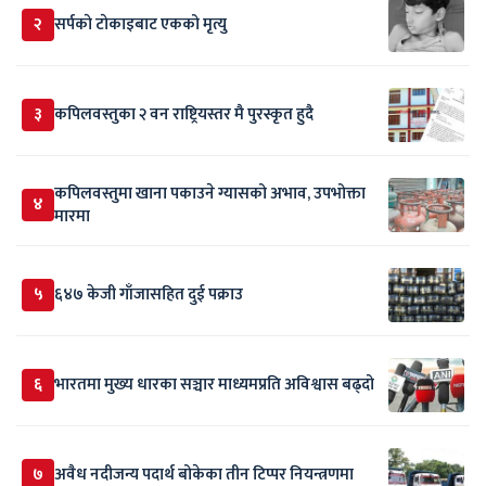
२
सर्पकाे टाेकाइबाट एकको मृत्यु
३
कपिलवस्तुका २ वन राष्ट्रियस्तर मै पुरस्कृत हुदै
कपिलवस्तुमा खाना पकाउने ग्यासको अभाव, उपभोक्ता
४
मारमा
५
६४७ केजी गाँजासहित दुई पक्राउ
६
भारतमा मुख्य धारका सञ्चार माध्यमप्रति अविश्वास बढ्दो
७
अवैध नदीजन्य पदार्थ बोकेका तीन टिप्पर नियन्त्रणमा