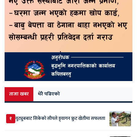
ताजा खबर
धेरै पढिएको
१
युट्युबबाट सिकेको सीपले ड्र्यागन फ्रुट खेतीमा सफलता