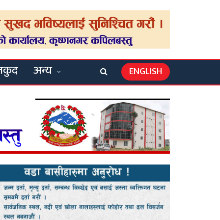
लकुद
अन्य
ENGLISH