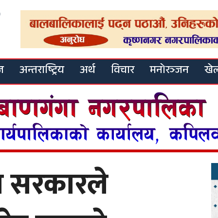
ज
अन्तराष्ट्रिय
अर्थ
विचार
मनोरञ्जन
खे
देश सरकारले