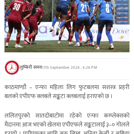
लुम्बिनी समय
17th September 2024 , 4:26 PM
काठमाण्डाै – एन्फा महिला लिग फुटबलमा सशस्त्र प्रहरी
बलको एपीएफ क्लबले सङ्कटा क्लबलाई हराएको छ ।
ललितपुरको सातदोबाटोमा रहेको एन्फा कम्प्लेक्सको
मैदानमा आज भएको खेलमा एपीएफले सङ्कटालाई ३–० गोलले
हरायो । एपीएफका लागि सरु लिम्बु, अनिता केसी र सबिता