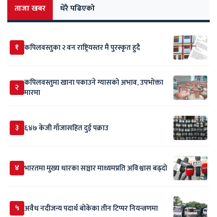
ताजा खबर
धेरै पढिएको
१
कपिलवस्तुका २ वन राष्ट्रियस्तर मै पुरस्कृत हुदै
कपिलवस्तुमा खाना पकाउने ग्यासको अभाव, उपभोक्ता
२
मारमा
३
६४७ केजी गाँजासहित दुई पक्राउ
४
भारतमा मुख्य धारका सञ्चार माध्यमप्रति अविश्वास बढ्दो
५
अवैध नदीजन्य पदार्थ बोकेका तीन टिप्पर नियन्त्रणमा