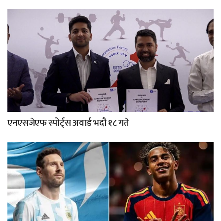
एनएसजेएफ स्पोर्ट्स अवार्ड भदौ १८ गते