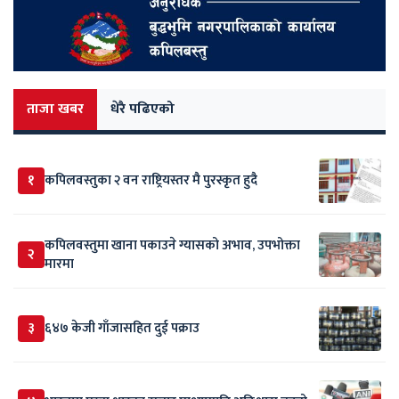
ताजा खबर
धेरै पढिएको
१
कपिलवस्तुका २ वन राष्ट्रियस्तर मै पुरस्कृत हुदै
कपिलवस्तुमा खाना पकाउने ग्यासको अभाव, उपभोक्ता
२
मारमा
३
६४७ केजी गाँजासहित दुई पक्राउ