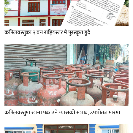
कपिलवस्तुका २ वन राष्ट्रियस्तर मै पुरस्कृत हुदै
कपिलवस्तुमा खाना पकाउने ग्यासको अभाव, उपभोक्ता मारमा