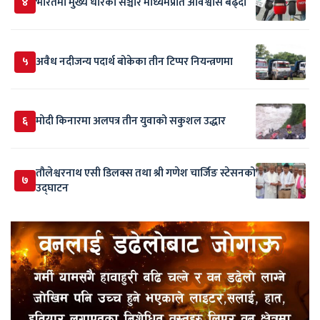
४
भारतमा मुख्य धारका सञ्चार माध्यमप्रति अविश्वास बढ्दो
५
अवैध नदीजन्य पदार्थ बोकेका तीन टिप्पर नियन्त्रणमा
६
मोदी किनारमा अलपत्र तीन युवाको सकुशल उद्धार
तौलेश्वरनाथ एसी डिलक्स तथा श्री गणेश चार्जिङ स्टेसनको
७
उद्घाटन