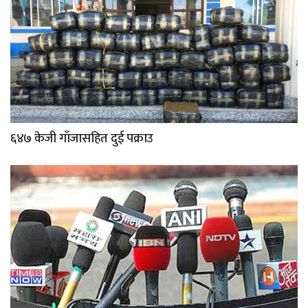
६४७ केजी गाँजासहित दुई पक्राउ