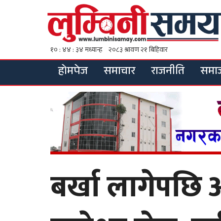
होमपेज
समाचार
राजनीति
समा
बर्खा लागेपछि अ