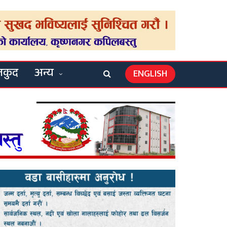
लकुद
अन्य
ENGLISH