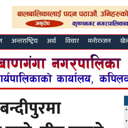
ज
अन्तराष्ट्रिय
अर्थ
विचार
मनोरञ्जन
खे
बन्दीपुरमा