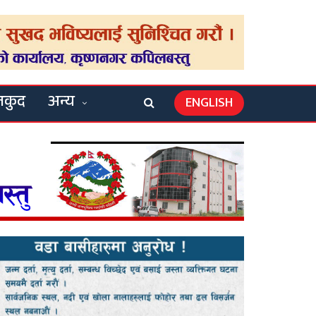
लकुद
अन्य
ENGLISH