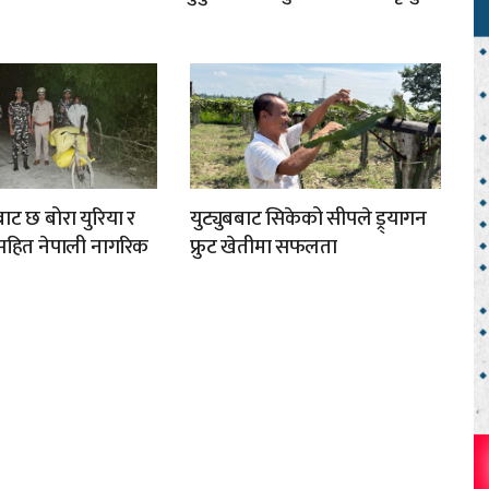
ाट छ बोरा युरिया र
युट्युबबाट सिकेको सीपले ड्र्यागन
हित नेपाली नागरिक
फ्रुट खेतीमा सफलता