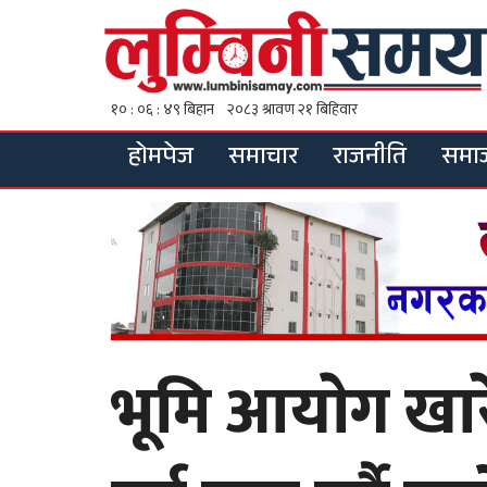
होमपेज
समाचार
राजनीति
समा
भूमि आयाेग खार