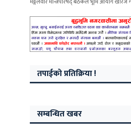
मङ्गलवार मन्त्रिपरिषद् बैठकले भूमि आयोग खारेज गर
तपाईको प्रतिक्रिया !
सम्बन्धित खबर