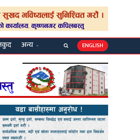
लकुद
अन्य
ENGLISH