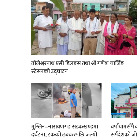
तौलेश्वरनाथ एसी डिलक्स तथा श्री गणेश चार्जिङ
स्टेसनको उद्घाटन
मुग्लिन–नारायणगढ सडकखण्डमा
वर्षायामसँगै
दुर्घटना, ट्रकको ठक्करपछि जल्यो
सर्पदंशको ज