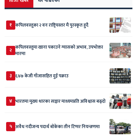
ताजा खबर
धेरै पढिएको
१
कपिलवस्तुका २ वन राष्ट्रियस्तर मै पुरस्कृत हुदै
कपिलवस्तुमा खाना पकाउने ग्यासको अभाव, उपभोक्ता
२
मारमा
३
६४७ केजी गाँजासहित दुई पक्राउ
४
भारतमा मुख्य धारका सञ्चार माध्यमप्रति अविश्वास बढ्दो
५
अवैध नदीजन्य पदार्थ बोकेका तीन टिप्पर नियन्त्रणमा