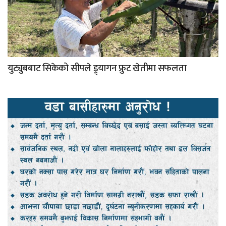
युट्युबबाट सिकेको सीपले ड्र्यागन फ्रुट खेतीमा सफलता