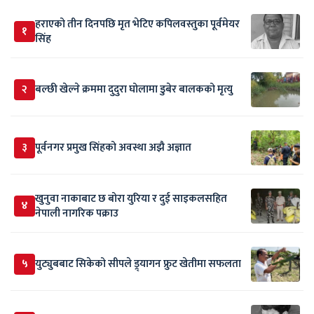
हराएको तीन दिनपछि मृत भेटिए कपिलवस्तुका पूर्वमेयर
१
सिंह
२
बल्छी खेल्ने क्रममा दुदुरा घोलामा डुबेर बालकको मृत्यु
३
पूर्वनगर प्रमुख सिंहको अवस्था अझै अज्ञात
खुनुवा नाकाबाट छ बोरा युरिया र दुई साइकलसहित
४
नेपाली नागरिक पक्राउ
५
युट्युबबाट सिकेको सीपले ड्र्यागन फ्रुट खेतीमा सफलता