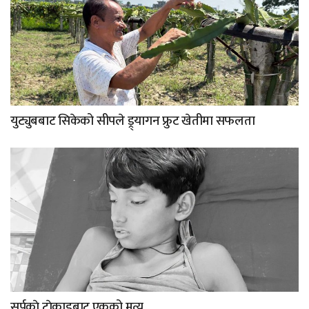
युट्युबबाट सिकेको सीपले ड्र्यागन फ्रुट खेतीमा सफलता
सर्पकाे टाेकाइबाट एकको मृत्यु