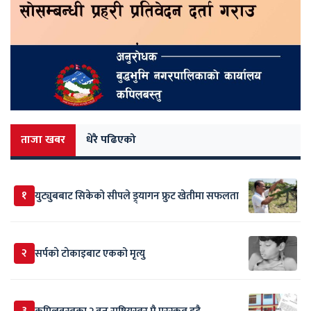
ताजा खबर
धेरै पढिएको
१
युट्युबबाट सिकेको सीपले ड्र्यागन फ्रुट खेतीमा सफलता
२
सर्पकाे टाेकाइबाट एकको मृत्यु
३