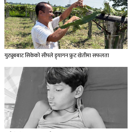
युट्युबबाट सिकेको सीपले ड्र्यागन फ्रुट खेतीमा सफलता