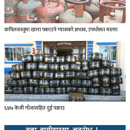
कपिलवस्तुमा खाना पकाउने ग्यासको अभाव, उपभोक्ता मारमा
६४७ केजी गाँजासहित दुई पक्राउ