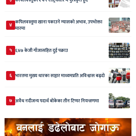
कपिलवस्तुका २ वन राष्ट्रियस्तर मै पुरस्कृत हुदै
कपिलवस्तुमा खाना पकाउने ग्यासको अभाव, उपभोक्ता
४
मारमा
५
६४७ केजी गाँजासहित दुई पक्राउ
६
भारतमा मुख्य धारका सञ्चार माध्यमप्रति अविश्वास बढ्दो
७
अवैध नदीजन्य पदार्थ बोकेका तीन टिप्पर नियन्त्रणमा