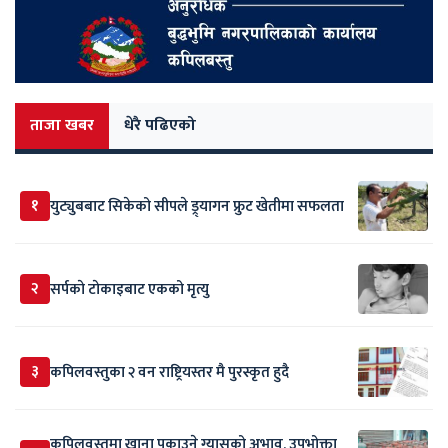
ताजा खबर
धेरै पढिएको
१
युट्युबबाट सिकेको सीपले ड्र्यागन फ्रुट खेतीमा सफलता
२
सर्पकाे टाेकाइबाट एकको मृत्यु
३
कपिलवस्तुका २ वन राष्ट्रियस्तर मै पुरस्कृत हुदै
कपिलवस्तुमा खाना पकाउने ग्यासको अभाव, उपभोक्ता