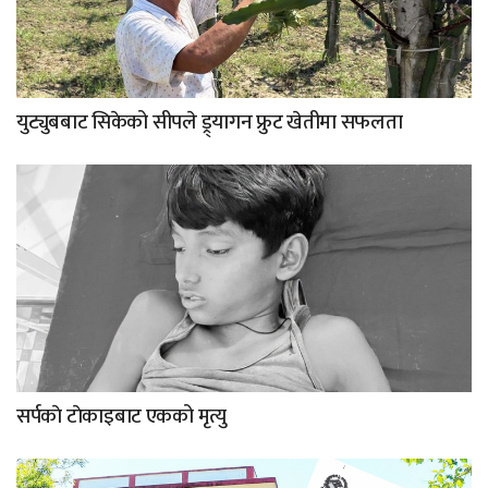
युट्युबबाट सिकेको सीपले ड्र्यागन फ्रुट खेतीमा सफलता
सर्पकाे टाेकाइबाट एकको मृत्यु