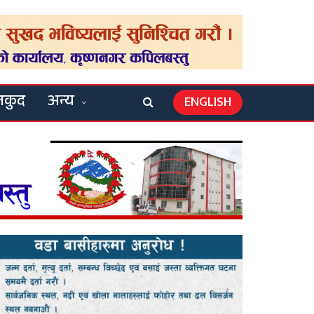
लकुद
अन्य
ENGLISH