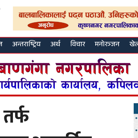
ज
अन्तराष्ट्रिय
अर्थ
विचार
मनोरञ्जन
खे
 तर्फ