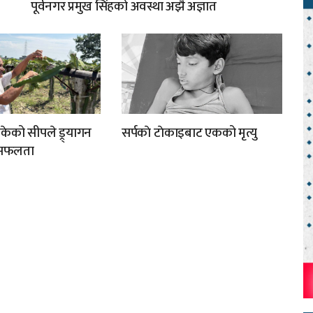
पूर्वनगर प्रमुख सिंहको अवस्था अझै अज्ञात
िकेको सीपले ड्र्यागन
सर्पकाे टाेकाइबाट एकको मृत्यु
ा सफलता