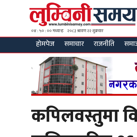
होमपेज
समाचार
राजनीति
समा
कपिलवस्तुमा व