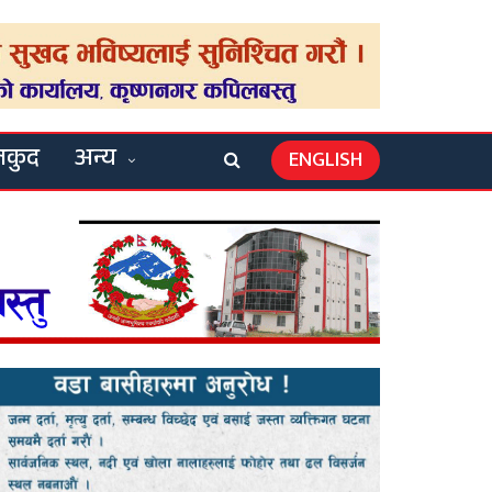
लकुद
अन्य
ENGLISH