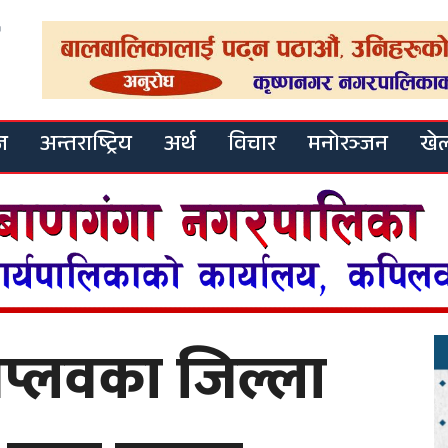
ज
अन्तराष्ट्रिय
अर्थ
विचार
मनोरञ्जन
खे
िप्लवका जिल्ला