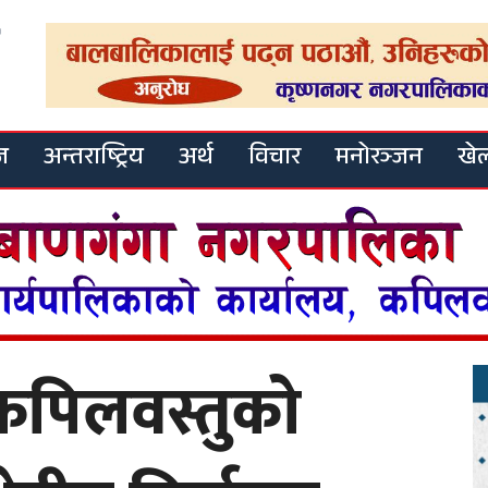
ज
अन्तराष्ट्रिय
अर्थ
विचार
मनोरञ्जन
खे
स कपिलवस्तुको