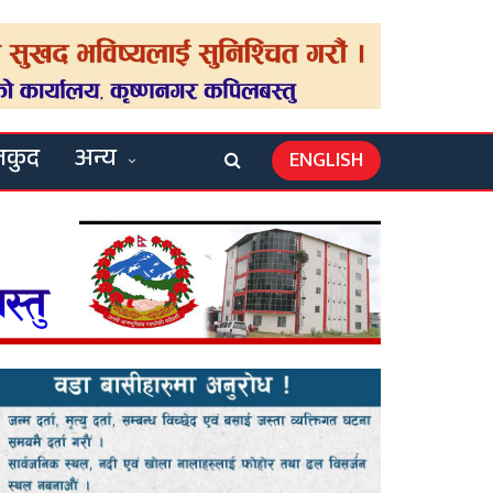
लकुद
अन्य
ENGLISH