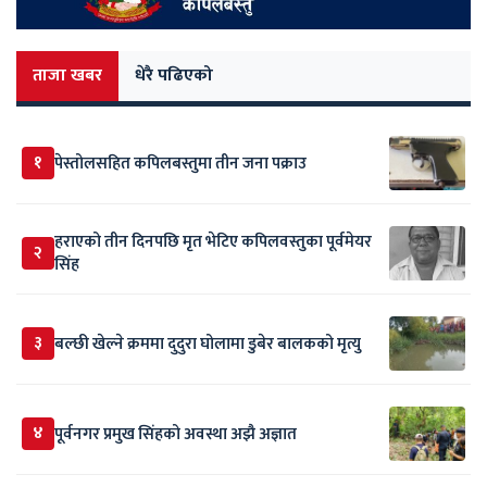
ताजा खबर
धेरै पढिएको
१
पेस्तोलसहित कपिलबस्तुमा तीन जना पक्राउ
हराएको तीन दिनपछि मृत भेटिए कपिलवस्तुका पूर्वमेयर
२
सिंह
३
बल्छी खेल्ने क्रममा दुदुरा घोलामा डुबेर बालकको मृत्यु
४
पूर्वनगर प्रमुख सिंहको अवस्था अझै अज्ञात