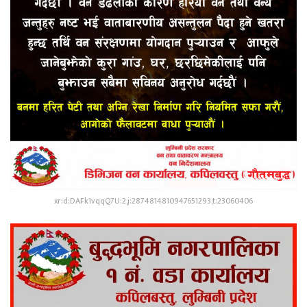
xr:d:DAFk1vqqQ7U:2,j:2874814810947651293,t:23060406