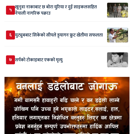
खुनुवा नाकाबाट छ बोरा युरिया र दुई साइकलसहित
५
नेपाली नागरिक पक्राउ
६
युट्युबबाट सिकेको सीपले ड्र्यागन फ्रुट खेतीमा सफलता
७
सर्पकाे टाेकाइबाट एकको मृत्यु