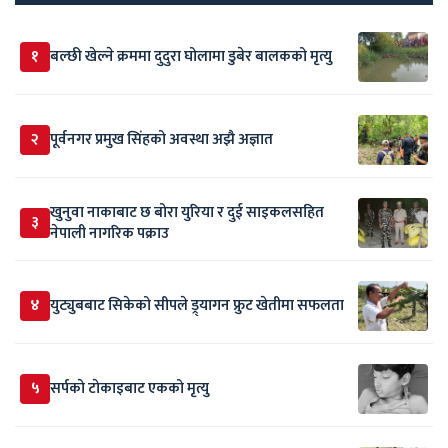
१
बल्छी खेल्ने क्रममा दुदुरा घोलामा डुबेर बालकको मृत्यु
२
पूर्वनगर प्रमुख सिंहको अवस्था अझै अज्ञात
खुनुवा नाकाबाट छ बोरा युरिया र दुई साइकलसहित
३
नेपाली नागरिक पक्राउ
४
युट्युबबाट सिकेको सीपले ड्र्यागन फ्रुट खेतीमा सफलता
५
सर्पकाे टाेकाइबाट एकको मृत्यु