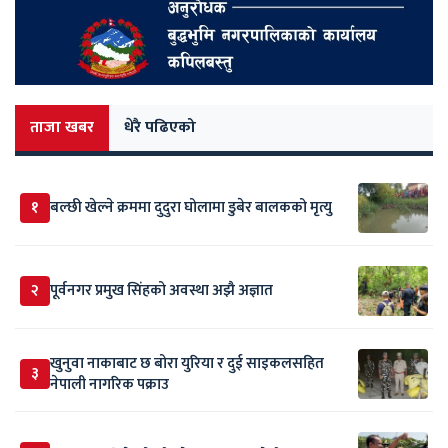
ताजा खबर
धेरै पढिएको
१
बल्छी खेल्ने क्रममा दुदुरा घोलामा डुबेर बालकको मृत्यु
२
पूर्वनगर प्रमुख सिंहको अवस्था अझै अज्ञात
खुनुवा नाकाबाट छ बोरा युरिया र दुई साइकलसहित
३
नेपाली नागरिक पक्राउ