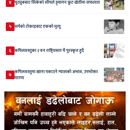
४
युट्युबबाट सिकेको सीपले ड्र्यागन फ्रुट खेतीमा सफलता
५
सर्पकाे टाेकाइबाट एकको मृत्यु
६
कपिलवस्तुका २ वन राष्ट्रियस्तर मै पुरस्कृत हुदै
कपिलवस्तुमा खाना पकाउने ग्यासको अभाव, उपभोक्ता
७
मारमा