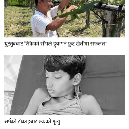
युट्युबबाट सिकेको सीपले ड्र्यागन फ्रुट खेतीमा सफलता
सर्पकाे टाेकाइबाट एकको मृत्यु