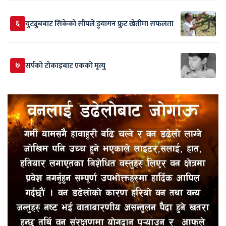
६
युट्युबबाट सिकेको सीपले ड्र्यागन फ्रुट खेतीमा सफलता
७
सर्पकाे टाेकाइबाट एकको मृत्यु