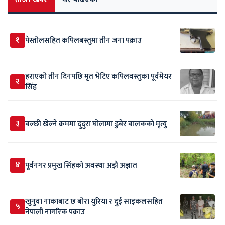
१
पेस्तोलसहित कपिलबस्तुमा तीन जना पक्राउ
हराएको तीन दिनपछि मृत भेटिए कपिलवस्तुका पूर्वमेयर
२
सिंह
३
बल्छी खेल्ने क्रममा दुदुरा घोलामा डुबेर बालकको मृत्यु
४
पूर्वनगर प्रमुख सिंहको अवस्था अझै अज्ञात
खुनुवा नाकाबाट छ बोरा युरिया र दुई साइकलसहित
५
नेपाली नागरिक पक्राउ